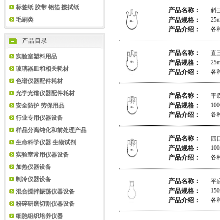
标签纸 胶带 铝箔 擦拭纸
产品名称：
斜
毛刷类
产品规格：
25m
产品介绍：
各
产品目录
产品名称：
直
实验室塑料用品
产品规格：
25m
玻璃器皿和相关耗材
产品介绍：
各
色谱仪器配件耗材
光学光谱仪器配件耗材
产品名称：
平
产品规格：
100
安全防护 劳保用品
产品介绍：
各
行业专用仪器设备
样品分离纯化和前处理产品
产品名称：
四
生命科学仪器 生物试剂
产品规格：
100
实验室常用仪器设备
产品介绍：
各
加热仪器设备
制冷仪器设备
产品名称：
平
产品规格：
150
混合搅拌振荡仪器设备
产品介绍：
各
粉碎研磨切割仪器设备
细胞组织培养仪器