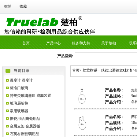
微博
收藏
首页
产品中心
服务和支持
关于楚柏
联系
产品搜索:
首页
>
鐜荤拑鍣ㄧ毧鍜岀浉鍏宠€楁潗
>
当前目录
温度计 湿度计
标准口玻璃
产品名称：
短
特规类玻璃器皿 成套装置
产品规格：
5ml
产品介绍：
各
玻璃层析柱
常用玻璃器
产品名称：
两
搪瓷用品 陶瓷用品
产品规格：
10m
金属支架 金属器械
产品介绍：
各
石英材质玻璃用品