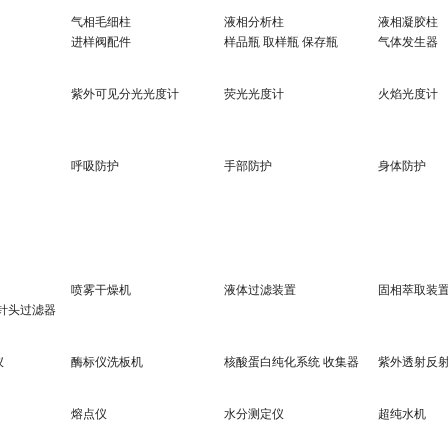
气相毛细柱
液相分析柱
液相凝胶柱
进样阀配件
样品瓶 取样瓶 保存瓶
气体发生器
紫外可见分光光度计
荧光光度计
火焰光度计
呼吸防护
手部防护
身体防护
喷雾干燥机
液体过滤装置
固相萃取装
 针头过滤器
仪
酶标仪洗板机
核酸蛋白纯化系统 收集器
紫外透射反
熔点仪
水分测定仪
超纯水机