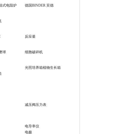
 箱式电阻炉
德国BINDER 宾德
瓶
床
反应釜
磨球
细胞破碎机
光照培养箱植物生长箱
箱
减压阀压力表
电导率仪
电极