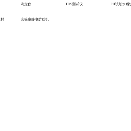
滴定仪
TDS测试仪
PH试纸水质
耗材
实验室静电纺丝机