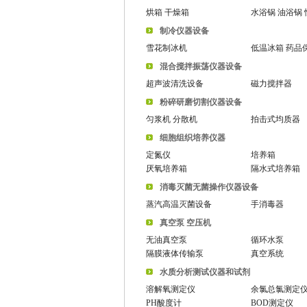
烘箱 干燥箱
水浴锅 油浴锅
制冷仪器设备
雪花制冰机
低温冰箱 药品
混合搅拌振荡仪器设备
超声波清洗设备
磁力搅拌器
粉碎研磨切割仪器设备
匀浆机 分散机
拍击式均质器
细胞组织培养仪器
定氮仪
培养箱
厌氧培养箱
隔水式培养箱
消毒灭菌无菌操作仪器设备
蒸汽高温灭菌设备
手消毒器
真空泵 空压机
无油真空泵
循环水泵
隔膜液体传输泵
真空系统
水质分析测试仪器和试剂
溶解氧测定仪
余氯总氯测定
PH酸度计
BOD测定仪