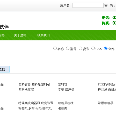
用户名：
密 码：
支持
关于楚柏
联系我们
名称
型号
货号
CAS
全部
查找
用品
塑料容器 塑料瓶塑料桶
塑料管
PCR耗材/微
塑料橡胶塞
支架 底座类
样品袋 自封
特规类玻璃器皿 成套装置
玻璃层析柱
常用玻璃器
用品
标签纸 胶带 铝箔 擦拭纸
毛刷类