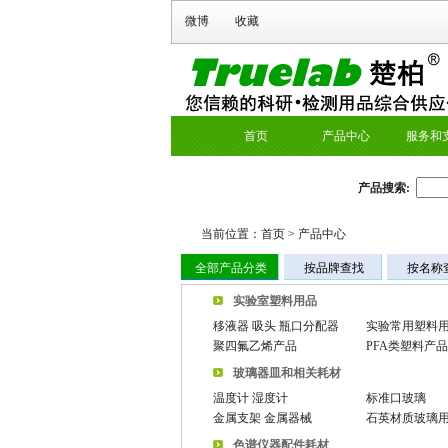
微博
收藏
首页
产品中心
服务和
产品搜索:
当前位置：
首页
>
产品中心
全部产品分类
按品牌查找
按名称
实验室塑料用品
移液器 吸头 瓶口分配器
实验常用塑料
聚四氟乙烯产品
PFA类塑料产品
玻璃器皿和相关耗材
温度计 湿度计
标准口玻璃
金属支架 金属器械
石英材质玻璃
色谱仪器配件耗材