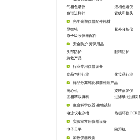
气相色谱仪
液相色谱仪
色谱进样针
管线和接头
光学光谱仪器配件耗材
显微镜
紫外分析仪
原子吸收仪器配件
安全防护 劳保用品
头部防护
眼睛防护
急救产品
行业专用仪器设备
食品饲料行业
化妆品行业
样品分离纯化和前处理产品
离心机
旋转蒸发仪
固相萃取填料
过滤纸 过滤膜
生命科学仪器 生物试剂
电泳仪电泳槽
热循环仪 PCR
实验室常用仪器设备
电子天平
除湿机
加热仪器设备