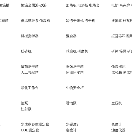
 恒温槽
恒温金属浴 砂浴
加热板 电热板 电热套
电炉 马弗炉
保藏箱
低温循环泵 低温槽
冷冻干燥机 冻干机
液氮罐 杜瓦
机械搅拌器
混合器
振荡器和摇
粉碎机
球磨机 研磨机
研钵 筛网 研
霉菌培养箱
振荡培养箱
低温摇床
人工气候箱
恒温恒湿箱
试验箱 测试
净化工作台
生物安全柜
油泵
蠕动泵
空压机
注射泵
仪
水质多参数测定仪
水硬度计
色度计
COD测定仪
密度计
浊度仪器