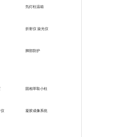
氘灯柱温箱
折射仪 旋光仪
脚部防护
置
固相萃取小柱
射仪
凝胶成像系统