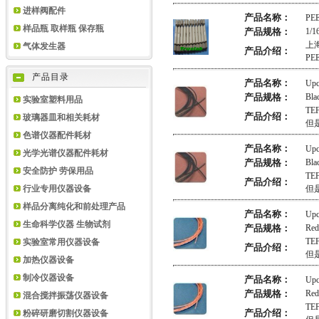
进样阀配件
产品名称：
PE
样品瓶 取样瓶 保存瓶
产品规格：
1/1
上
气体发生器
产品介绍：
P
产品目录
产品名称：
Up
产品规格：
Bla
实验室塑料用品
TE
产品介绍：
玻璃器皿和相关耗材
但
色谱仪器配件耗材
产品名称：
Upc
光学光谱仪器配件耗材
产品规格：
Bla
安全防护 劳保用品
TE
产品介绍：
行业专用仪器设备
但
样品分离纯化和前处理产品
产品名称：
Up
生命科学仪器 生物试剂
产品规格：
Red
TE
实验室常用仪器设备
产品介绍：
但
加热仪器设备
制冷仪器设备
产品名称：
Upc
产品规格：
Red
混合搅拌振荡仪器设备
TE
产品介绍：
粉碎研磨切割仪器设备