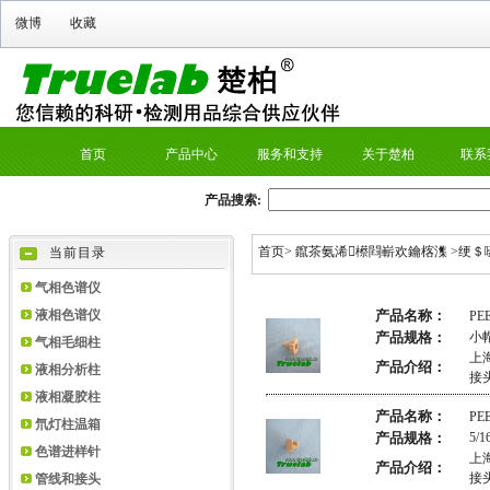
微博
收藏
首页
产品中心
服务和支持
关于楚柏
联系
产品搜索:
首页
>
鑹茶氨浠櫒閰嶄欢鑰楁潗
>
绠＄
当前目录
气相色谱仪
液相色谱仪
产品名称：
PE
产品规格：
小帽
气相毛细柱
上
产品介绍：
液相分析柱
接
液相凝胶柱
产品名称：
PE
氘灯柱温箱
产品规格：
5/
色谱进样针
上
产品介绍：
接
管线和接头