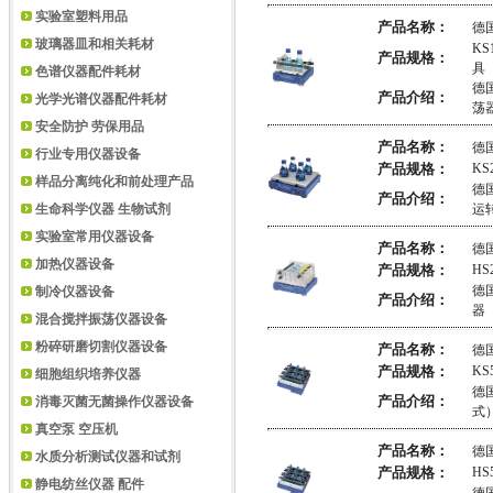
实验室塑料用品
产品名称：
德国
玻璃器皿和相关耗材
KS
产品规格：
具 .
色谱仪器配件耗材
德
产品介绍：
光学光谱仪器配件耗材
荡
安全防护 劳保用品
产品名称：
德国
行业专用仪器设备
产品规格：
K
样品分离纯化和前处理产品
德
产品介绍：
生命科学仪器 生物试剂
运
实验室常用仪器设备
产品名称：
德国
加热仪器设备
产品规格：
H
德
制冷仪器设备
产品介绍：
器
混合搅拌振荡仪器设备
粉碎研磨切割仪器设备
产品名称：
德国
产品规格：
KS
细胞组织培养仪器
德
产品介绍：
消毒灭菌无菌操作仪器设备
式
真空泵 空压机
产品名称：
德国
水质分析测试仪器和试剂
产品规格：
HS
静电纺丝仪器 配件