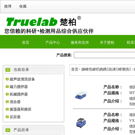
微博
收藏
首页
产品中心
服务和支持
关于楚柏
联系
产品搜索:
首页
>
娣峰悎鎼呮媽鎸崱浠櫒璁惧
>
当前目录
超声波清洗设备
磁力搅拌器
产品名称：
德国
产品规格：
MT
机械搅拌器
德
产品介绍：
混合器
别
振荡器和摇床
产品名称：
德
反应釜
产品规格：
V
德
产品介绍：
产品目录
型