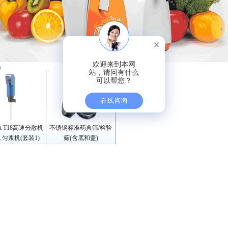
欢迎来到本网
品
站，请问有什么
可以帮您？
在线咨询
A T18高速分散机
不锈钢标准药典筛/检验
 匀浆机(套装1)
筛(含底和盖)