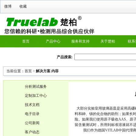
微博
收藏
首页
产品中心
服务和支持
关于楚柏
联系
产品搜索:
当前位置：
首页
>
解决方案 内容
分析测试服务
定制加工中心
技术文档
大部分实验室用玻璃器皿是采用高硼
电子目录
料和砷、锑的化合物的助剂；如果长
险。如果我们使用原子吸收
AAS
、原
公司新闻
留含量测试时，所用到标准溶液就不
我们作为德国
VITLAB
中国代理
客户动态