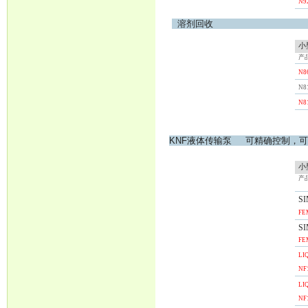
N9
溶剂回收
小
产
N8
N81
N8
KNF液体传输泵
可精
小
产
S
FE
S
FE
LI
NF
LI
NF