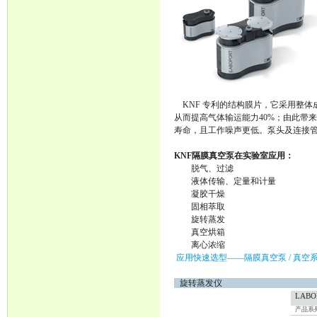
KNF 专利的结构膜片，它采用整体
从而提高气体输运能力40%；由此带
寿命，且工作噪声更低。泵头及连接管线
KNF隔膜真空泵在实验室应用：
脱气、过滤
液体传输、定量和计量
凝胶干燥
固相萃取
旋转蒸发
真空烘箱
离心浓缩
应用快速选型
——
隔膜真空泵
/
真空
旋转蒸发仪
LABO
产品系