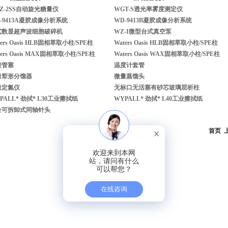
Z-2SS自动旋光糖量仪
WGT-S透光率雾度测定仪
-9413A凝胶成像分析系统
WD-9413B凝胶成像分析系统
式数显超声波细胞破碎机
WZ-I微型台式真空泵
ters Oasis HLB固相萃取小柱/SPE柱
Waters Oasis HLB固相萃取小柱/SPE柱
ters Oasis MAX固相萃取小柱/SPE柱
Waters Oasis WAX固相萃取小柱/SPE柱
接管塞
温度计套管
量犁形分馏器
微量蒸馏头
量定氮仪
无标口无活塞有砂芯玻璃层析柱
PALL* 劲拭* L30工业擦拭纸
WYPALL* 劲拭* L40工业擦拭纸
全可拆卸式同轴针头
首页
欢迎来到本网
站，请问有什么
可以帮您？
在线咨询