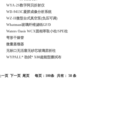
WYA-2S数字阿贝折射仪
WD-9413C凝胶成像分析系统
WZ-II微型台式真空泵(负压可调)
Whatman玻璃纤维滤纸GF/D
Waters Oasis WCX固相萃取小柱/SPE柱
弯形干燥管
微量蒸馏器
无标口无活塞无砂芯玻璃层析柱
WYPALL* 劲拭* X80超能型擦拭布
上一页
下一页
尾页
每页：100条 共有：
58
条