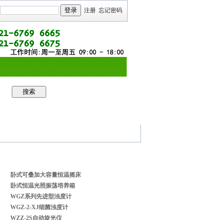
注册
忘记密码
卧式可叠加大容量恒温摇床
卧式恒温光照振荡培养箱
WGZ系列先进型浊度计
WGZ-2-XJ细菌浊度计
WZZ-2S自动旋光仪