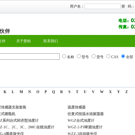
用户名：
密 码：
支持
关于楚柏
联系我们
名称
型号
货号
CAS
全部
K
L
M
N
O
P
Q
R
S
T
U
V
W
X
Y
Z
度传感器支架套装
温度传感器
复式摇瓶机
往复式恒温水浴振荡器
GZ系列台式经济型浊度计
WGZ台式浊度计
Z-1C、2C、3C、200C在线浊度计
WGZ-2-PJ啤酒浊度计
G-4圆盘旋光仪
WZZ-3自动旋光仪