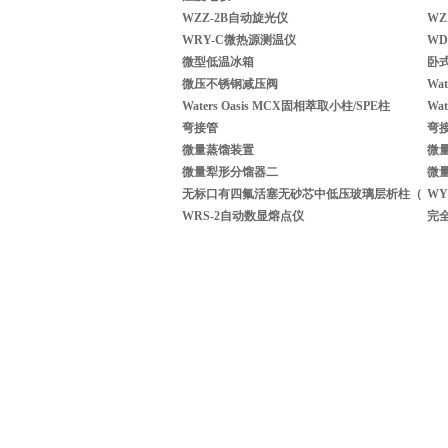
WZZ-2B自动旋光仪
WZ
WRY-C微热源测温仪
WD
微型低温冰箱
卧
微压不锈钢减压阀
Wa
Waters Oasis MCX固相萃取小柱/SPE柱
Wa
弯接管
弯
微量蒸馏装置
微
微量犁形分馏器二
微
无标口有四氟活塞无砂芯中低压玻璃层析柱（
WY
WRS-2自动数显熔点仪
完