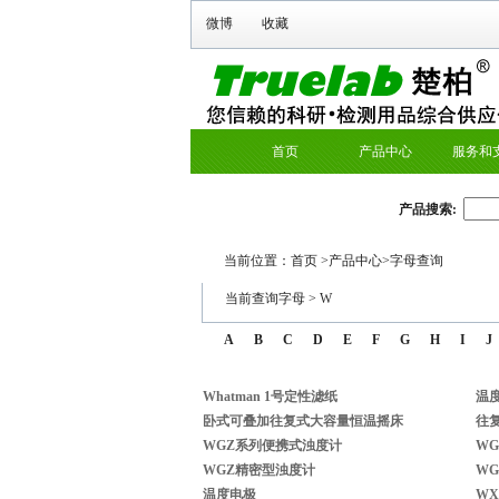
微博
收藏
首页
产品中心
服务和
产品搜索:
当前位置：
首页
>
产品中心
>字母查询
当前查询字母 >
W
A
B
C
D
E
F
G
H
I
J
Whatman 1号定性滤纸
温
卧式可叠加往复式大容量恒温摇床
往
WGZ系列便携式浊度计
W
WGZ精密型浊度计
WG
温度电极
WX