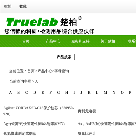
微博
收藏
首页
产品中心
服务和支持
关于楚柏
联系
产品搜索:
当前位置：
首页
>
产品中心
>字母查询
当前查询字母 >
A
A
B
C
D
E
F
G
H
I
J
K
L
M
N
O
P
Agilent ZORBAXSB-C18保护柱芯（820950-
奥利龙电极
920）
Ag+(银离子)快速定性测试纸(德国MN)
As，AsH3(砷)快速定性测试纸(德国
氨氮快速测定试剂盒
氨氮比色计