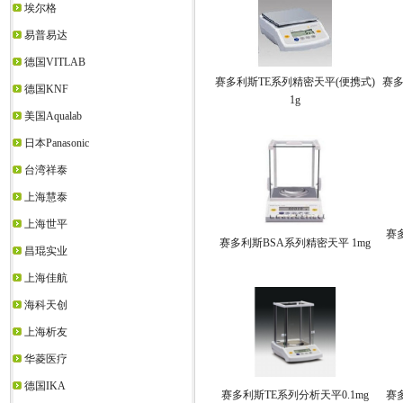
埃尔格
易普易达
德国VITLAB
赛多利斯TE系列精密天平(便携式)
赛多
德国KNF
1g
美国Aqualab
日本Panasonic
台湾祥泰
上海慧泰
上海世平
赛
赛多利斯BSA系列精密天平 1mg
昌琨实业
上海佳航
海科天创
上海析友
华菱医疗
德国IKA
赛多利斯TE系列分析天平0.1mg
赛多