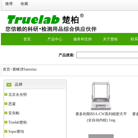
微博
收藏
首页
产品中心
服务和支持
关于楚柏
联系
产品搜索:
首页>
寰峰浗Sartorius
品牌
北京永光明
思凝
安东帕
赛多利斯BSA-CW系列精密天平
赛
(全自动内校) 1mg
Truelab楚柏
Seper赛珀