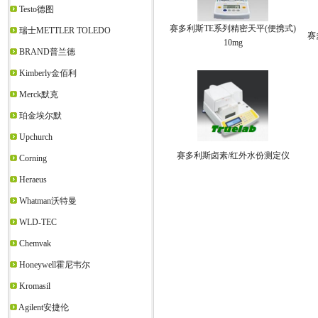
Testo德图
赛多利斯TE系列精密天平(便携式)
瑞士METTLER TOLEDO
赛
10mg
BRAND普兰德
Kimberly金佰利
Merck默克
珀金埃尔默
Upchurch
赛多利斯卤素/红外水份测定仪
Corning
Heraeus
Whatman沃特曼
WLD-TEC
Chemvak
Honeywell霍尼韦尔
Kromasil
Agilent安捷伦