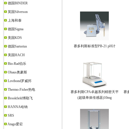
德国BINDER
英国Silverson
上海和泰
德国Sigma
美国KDS
赛多利斯标准型PB-21 pH计
德国Sartorius
美国HACH
Bio-Rad伯乐
Ohaus奥豪斯
Lovibond罗威邦
Thermo-Fisher热电
赛多利斯CPA卓越系列精密天平
赛
(超级单体传感器)10mg
Brookfield博勒飞
HANNA哈纳
SRS
Atago爱宕