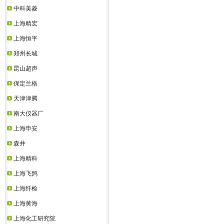
中科美菱
上海精宏
上海恒平
郑州长城
昆山超声
保定兰格
天津津腾
南大仪器厂
上海申安
森井
上海精科
上海飞鸽
上海纤检
上海黄海
上海化工研究院