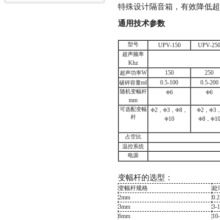
特殊设计隔音箱，有效降低超
通用技术参数
型号
UPV-150
UPV-25
超声频率
Khz
W
150
250
超声功率
ml
0.5-100
0.5-200
破碎容量
随机变幅杆
6
6
Φ
Φ
mm
可选配变幅
2
3
8
2
3
Φ
，Φ
，Φ
，
Φ
，Φ
杆
10
8
1
Φ
Φ
，Φ
占空比
温控系统
电源
变幅杆的选型：
变幅杆规格
处
2mm
0.2
3mm
3-
6mm
10