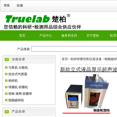
首页
>
粉碎研磨切割仪器设备
>
细胞破碎
当前目录
匀浆机 分散机
新款立式液晶显示超声
拍击式均质器
粉碎机
球磨机 研磨机
研钵 筛网 研磨球
细胞破碎机
产品目录