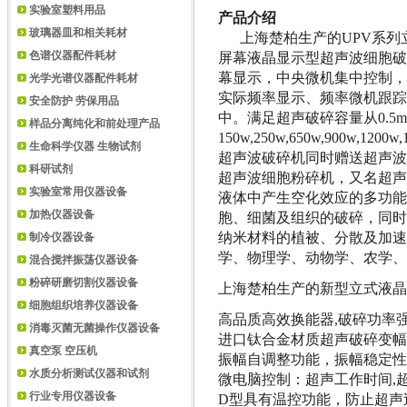
实验室塑料用品
产品介绍
玻璃器皿和相关耗材
上海楚柏生产的
UPV
系列
屏幕液晶显示型超声波细胞破
色谱仪器配件耗材
幕显示，中央微机集中控制，
光学光谱仪器配件耗材
实际频率显示、频率微机跟踪
安全防护 劳保用品
中。满足超声破碎容量从
0.5m
样品分离纯化和前处理产品
150w,250w,650w,900w,1200w,
生命科学仪器 生物试剂
超声波破碎机同时赠送超声波
科研试剂
超声波细胞粉碎机，又名超声
实验室常用仪器设备
液体中产生空化效应的多功能
加热仪器设备
胞、细菌及组织的破碎，同时
纳米材料的植被、分散及加速
制冷仪器设备
学、物理学、动物学、农学、
混合搅拌振荡仪器设备
粉碎研磨切割仪器设备
上海楚柏生产的新型立式液晶
细胞组织培养仪器设备
高品质高效换能器
,
破碎功率
消毒灭菌无菌操作仪器设备
进口钛合金材质超声破碎变幅
真空泵 空压机
振幅自调整功能，振幅稳定性
水质分析测试仪器和试剂
微电脑控制：超声工作时间
,
行业专用仪器设备
D
型具有温控功能，防止超声