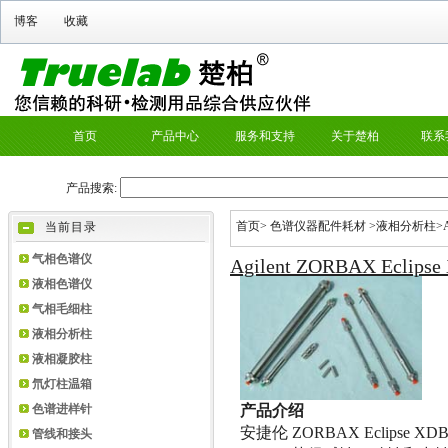
首页
>
色谱仪器配件耗材
>
液相分析柱
>
当前目录
气相色谱仪
Agilent ZORBAX Ecl
液相色谱仪
气相毛细柱
液相分析柱
液相凝胶柱
氘灯柱温箱
产品介绍
色谱进样针
安捷伦
ZORBAX Eclipse XD
管线和接头