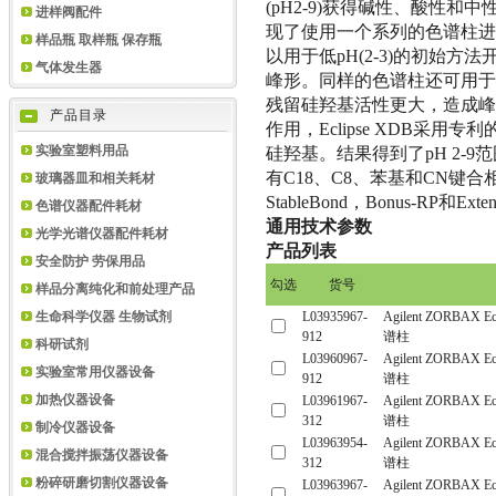
(pH2-9)
获得碱性、酸性和中
进样阀配件
现了使用一个系列的色谱柱进
样品瓶 取样瓶 保存瓶
以用于低
pH(2-3)
的初始方法
气体发生器
峰形。同样的色谱柱还可用于
残留硅羟基活性更大，造成峰
产品目录
作用，
Eclipse XDB
采用专利
实验室塑料用品
硅羟基。结果得到了
pH 2-9
范
有
C18
、
C8
、苯基和
CN
键合
玻璃器皿和相关耗材
StableBond
，
Bonus-RP
和
Exte
色谱仪器配件耗材
通用技术参数
光学光谱仪器配件耗材
产品列表
安全防护 劳保用品
样品分离纯化和前处理产品
生命科学仪器 生物试剂
科研试剂
实验室常用仪器设备
加热仪器设备
制冷仪器设备
混合搅拌振荡仪器设备
粉碎研磨切割仪器设备