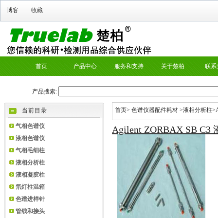
首页
>
色谱仪器配件耗材
>
液相分析柱
>
当前目录
气相色谱仪
Agilent ZORBAX SB C
液相色谱仪
气相毛细柱
液相分析柱
液相凝胶柱
氘灯柱温箱
色谱进样针
管线和接头