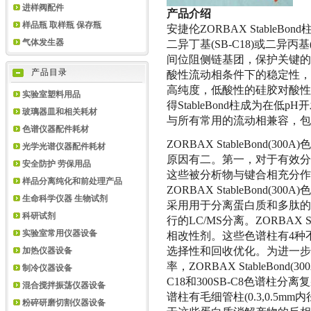
进样阀配件
产品介绍
样品瓶 取样瓶 保存瓶
安捷伦
ZORBAX StableBond
二异丁基
(SB-C18)
或二异丙基
气体发生器
间位阻侧链基团，保护关键的
产品目录
酸性流动相条件下的稳定性，
高纯度，低酸性的硅胶对酸性
实验室塑料用品
得
StableBond
柱成为在低
pH
开
玻璃器皿和相关耗材
与所有常用的流动相兼容，
色谱仪器配件耗材
ZORBAX StableBond(300A)
色
光学光谱仪器配件耗材
原因有二。第一，对于有效分
安全防护 劳保用品
这些被分析物与键合相充分作
样品分离纯化和前处理产品
ZORBAX StableBond(300A)
色
生命科学仪器 生物试剂
采用用于分离蛋白质和多肽的
科研试剂
行的
LC/MS
分离。
ZORBAX St
实验室常用仪器设备
相改性剂。这些色谱柱有
4
种
选择性和回收优化。为进一步
加热仪器设备
率，
ZORBAX StableBond(300
制冷仪器设备
C18
和
300SB-C8
色谱柱分离复
混合搅拌振荡仪器设备
谱柱有毛细管柱
(0.3,0.5mm
内
粉碎研磨切割仪器设备