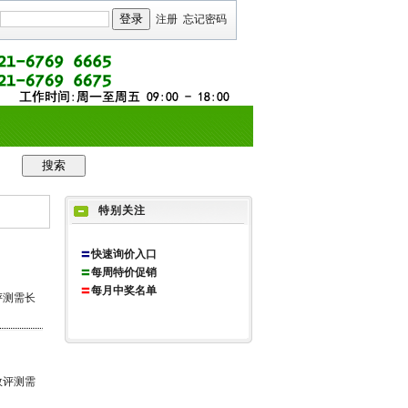
注册
忘记密码
特别关注
〓
快速询价入口
〓
每周特价促销
〓
每月中奖名单
评测需长
效评测需