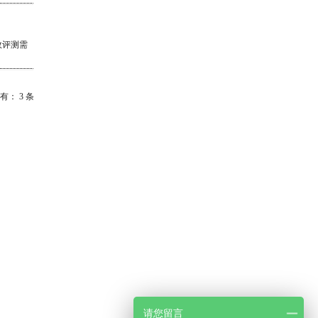
效评测需
共有：
3
条
请您留言