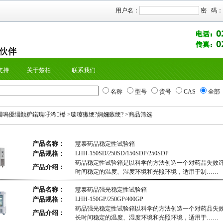
用户名：
密 码：
支持
关于楚柏
联系我们
名称
型号
货号
CAS
全部
缁嗚優缁勭粐鍩瑰吇浠櫒
>
璇曢獙绠?娴嬭瘯绠?
>商品筛选
产品名称：
慧泰药品稳定性试验箱
产品规格：
LHH-150SD/250SD/150SDP/250SDP
药品稳定性试验箱是以科学的方法创造一个对药品失效
产品介绍：
时间稳定的温度、湿度环境和光照环境，适用于制……
产品名称：
慧泰药品强光稳定性试验箱
产品规格：
LHH-150GP/250GP/400GP
药品强光稳定性试验箱以科学的方法创造一个对药品失
产品介绍：
长时间稳定的温度、湿度环境和光照环境，适用于……